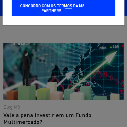
CONCORDO COM OS TERMOS DA M8
PARTNERS
Blog M8
Vale a pena investir em um Fundo
Multimercado?