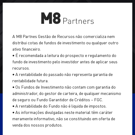
Sobre a M8
A M8 Partnes Gestão de Recursos não comercializa nem
distribui cotas de fundos de investimento ou qualquer outro
Asset Management
ativo financeiro.
• É recomendada a leitura do prospecto e regulamento do
Wealth Management
fundo de investimento pelo investidor antes de aplicar seus
Fique por dentro de tudo que acontece
recursos.
na M8 e no mercado financeiro
• A rentabilidade do passado não representa garantia de
Portal RI
rentabilidade futura.
• Os Fundos de Investimento não contam com garantia do
News
administrador, do gestor de carteira, de qualquer mecanismo
de seguro ou Fundo Garantidor de Créditos – FGC.
• A rentabilidade do Fundo não é liquida de impostos.
• As informações divulgadas neste material têm caráter
INVESTIR
meramente informativo, não se constituindo em oferta de
venda dos nossos produtos.
imposto de renda
Tag:
CONTATO