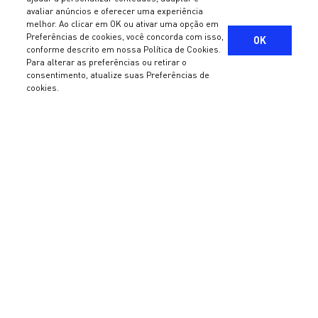
avaliar anúncios e oferecer uma experiência
melhor. Ao clicar em OK ou ativar uma opção em
Preferências de cookies, você concorda com isso,
OK
©2022 - M8 PARTNERS GESTORA DE RECURSOS LTDA CNPJ:
conforme descrito em nossa Política de Cookies.
18.038.439/0001-79 - Todos os direitos reservados
Sobre a M8
Para alterar as preferências ou retirar o
consentimento, atualize suas Preferências de
Termos e condições de uso
e
Política de Privacidade
Valores
cookies.
ESG
Manuais e Políticas
Asset Management
Fundos Abertos
Fundos Fechados
Processo de investimento
Equipe
Wealth Management
Serviços
Processo de investimento