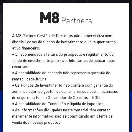
Sobre a M8
A M8 Partnes Gestão de Recursos não comercializa nem
distribui cotas de fundos de investimento ou qualquer outro
Asset Management
ativo financeiro.
• É recomendada a leitura do prospecto e regulamento do
Wealth Management
fundo de investimento pelo investidor antes de aplicar seus
Fique por dentro de tudo que acontece
recursos.
na M8 e no mercado financeiro
• A rentabilidade do passado não representa garantia de
Portal RI
rentabilidade futura.
• Os Fundos de Investimento não contam com garantia do
News
administrador, do gestor de carteira, de qualquer mecanismo
de seguro ou Fundo Garantidor de Créditos – FGC.
• A rentabilidade do Fundo não é liquida de impostos.
• As informações divulgadas neste material têm caráter
INVESTIR
meramente informativo, não se constituindo em oferta de
venda dos nossos produtos.
aai
Tag:
CONTATO