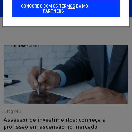
CONCORDO COM OS TERMOS DA M8
PARTNERS
Blog M8
Assessor de investimentos: conheça a
profissão em ascensão no mercado