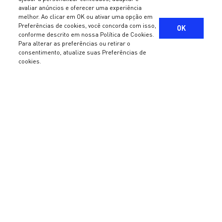
avaliar anúncios e oferecer uma experiência
melhor. Ao clicar em OK ou ativar uma opção em
Preferências de cookies, você concorda com isso,
OK
©2022 - M8 PARTNERS GESTORA DE RECURSOS LTDA CNPJ:
conforme descrito em nossa Política de Cookies.
18.038.439/0001-79 - Todos os direitos reservados
Sobre a M8
Para alterar as preferências ou retirar o
consentimento, atualize suas Preferências de
Termos e condições de uso
e
Política de Privacidade
Valores
cookies.
ESG
Manuais e Políticas
Asset Management
Fundos Abertos
Fundos Fechados
Processo de investimento
Equipe
Wealth Management
Serviços
Processo de investimento