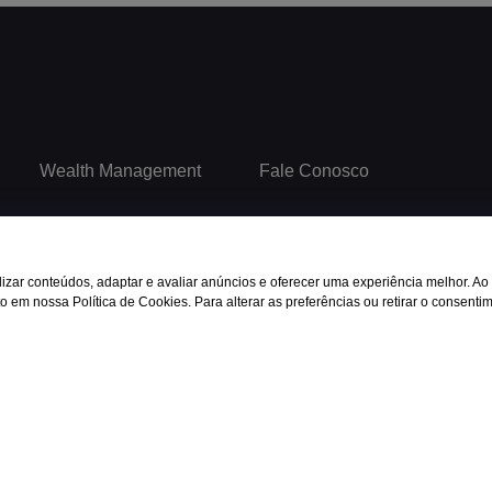
Wealth Management
Fale Conosco
Serviços
Contato
Processo de investimento
Portal RI
001-79 - Todos os direitos reservados
Equipe
News
zar conteúdos, adaptar e avaliar anúncios e oferecer uma experiência melhor. Ao
 em nossa Política de Cookies. Para alterar as preferências ou retirar o consentim
FAQ