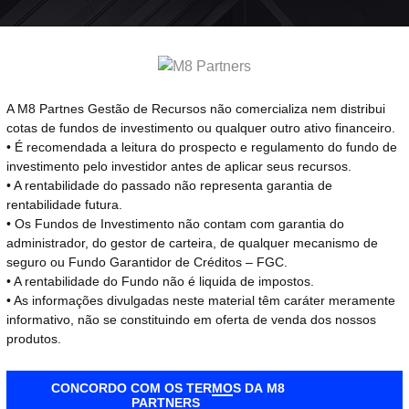
Management
Wealth Management
Portal RI
News
A M8 Partnes Gestão de Recursos não comercializa nem distribui
cotas de fundos de investimento ou qualquer outro ativo financeiro.
• É recomendada a leitura do prospecto e regulamento do fundo de
por dentro de tudo que a
investimento pelo investidor antes de aplicar seus recursos.
• A rentabilidade do passado não representa garantia de
 M8 e no mercado finance
rentabilidade futura.
• Os Fundos de Investimento não contam com garantia do
administrador, do gestor de carteira, de qualquer mecanismo de
seguro ou Fundo Garantidor de Créditos – FGC.
• A rentabilidade do Fundo não é liquida de impostos.
• As informações divulgadas neste material têm caráter meramente
informativo, não se constituindo em oferta de venda dos nossos
produtos.
CONCORDO COM OS TERMOS DA M8
PARTNERS