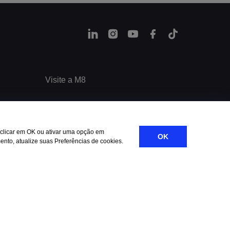
Visite a M8
Rua dos Pinheiros, 1060 - 2º andar -
Conjunto 22 | Pinheiros - São Paulo - SP -
CEP: 05422-002
 clicar em OK ou ativar uma opção em
OK
ento, atualize suas Preferências de cookies.
Informações: contato@m8partners.com.br
Reclamações ou denúncias:
compliance@m8partners.com.br
11 3086-3506