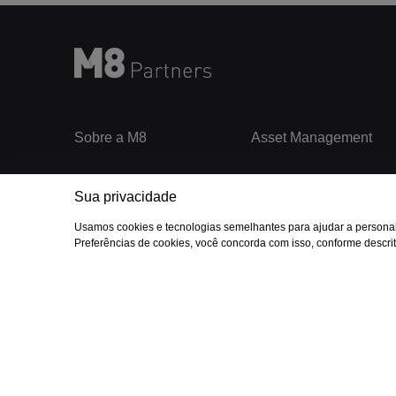
Sobre a M8
Asset Management
Valores
Fundos Abertos
Sua privacidade
ESG
Fundos Fechados
©2022 - M8 PARTNERS GESTORA DE RECURSOS LTDA CNPJ: 18.038.439/0
Manuais e Políticas
Processo de investimento
Usamos cookies e tecnologias semelhantes para ajudar a personali
Termos e condições de uso
e
Política de Privacidade
Preferências de cookies, você concorda com isso, conforme descrito
Equipe