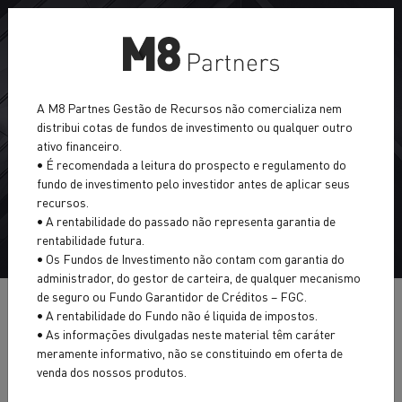
Sobre a M8
A M8 Partnes Gestão de Recursos não comercializa nem
distribui cotas de fundos de investimento ou qualquer outro
Asset Management
ativo financeiro.
• É recomendada a leitura do prospecto e regulamento do
Wealth Management
fundo de investimento pelo investidor antes de aplicar seus
Política de privacidade
recursos.
• A rentabilidade do passado não representa garantia de
Portal RI
rentabilidade futura.
• Os Fundos de Investimento não contam com garantia do
News
administrador, do gestor de carteira, de qualquer mecanismo
de seguro ou Fundo Garantidor de Créditos – FGC.
• A rentabilidade do Fundo não é liquida de impostos.
DATA DE VIGÊNCIA: 03 DE DEZEMBRO DE 2020.
• As informações divulgadas neste material têm caráter
INVESTIR
meramente informativo, não se constituindo em oferta de
venda dos nossos produtos.
Nós queremos ter uma relação transparente e saudável
CONTATO
com Você. Por isso, apresentamos aqui uma versão