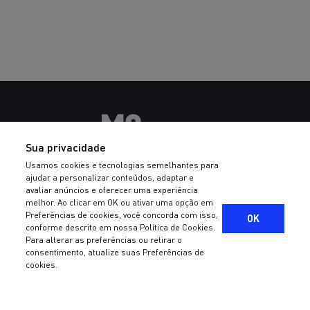
Sua privacidade
Usamos cookies e tecnologias semelhantes para
ajudar a personalizar conteúdos, adaptar e
avaliar anúncios e oferecer uma experiência
melhor. Ao clicar em OK ou ativar uma opção em
Preferências de cookies, você concorda com isso,
OK
©2022 - M8 PARTNERS GESTORA DE RECURSOS LTDA CNPJ:
conforme descrito em nossa Política de Cookies.
18.038.439/0001-79 - Todos os direitos reservados
Sobre a M8
Para alterar as preferências ou retirar o
consentimento, atualize suas Preferências de
Termos e condições de uso
e
Política de Privacidade
Valores
cookies.
ESG
Manuais e Políticas