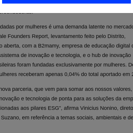
eminino no país por meio de cursos de capacitação e
preendedoras.
ndadas por mulheres é uma demanda latente no mercad
le Founders Report, levantamento feito pelo Distrito,
ão aberta, com a B2mamy, empresa de educação digital 
sistema de inovação e tecnologia, e o hub de inovação
sileiras foram fundadas exclusivamente por mulheres. D
 mulheres receberam apenas 0,04% do total aportado em 
ova parceria, que vem para somar aos nossos valores,
 inovação e tecnologia de ponta para as soluções da emp
onadas aos pilares ESG”, afirma Vinicius Nonino, direto
Suzano, em referência a temas sociais, ambientais e d