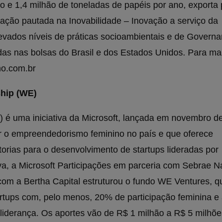
o e 1,4 milhão de toneladas de papéis por ano, exporta 
ação pautada na Inovabilidade – Inovação a serviço da
levados níveis de práticas socioambientais e de Govern
as nas bolsas do Brasil e dos Estados Unidos. Para ma
no.com.br
hip (WE)
é uma iniciativa da Microsoft, lançada em novembro d
r o empreendedorismo feminino no país e que oferece
torias para o desenvolvimento de startups lideradas por
va, a Microsoft Participações em parceria com Sebrae N
om a Bertha Capital estruturou o fundo WE Ventures, q
rtups com, pelo menos, 20% de participação feminina e
derança. Os aportes vão de R$ 1 milhão a R$ 5 milhões