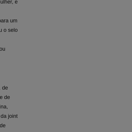
lher, e
para um
u o selo
 ou
, de
te de
ina,
da joint
 de