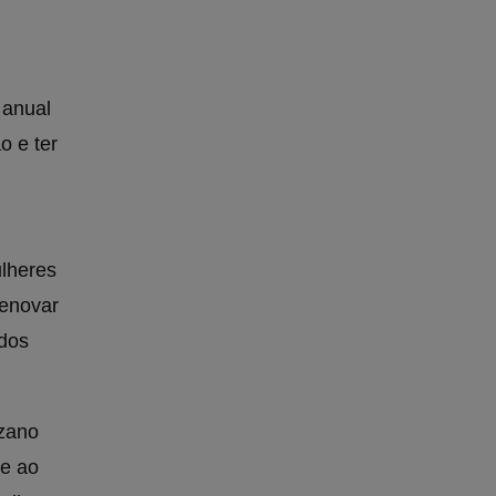
 anual
o e ter
lheres
renovar
ados
uzano
se ao