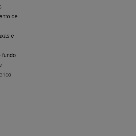
s
mento de
e
axas e
o fundo
e
erico