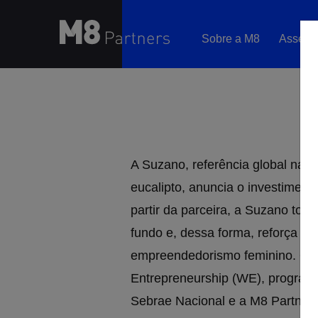
Sobre a M8
Asset 
Sobre a M8
Asset Management
Wealth Management
A Suzano, referência global na fa
Portal RI
eucalipto, anuncia o investimen
partir da parceira, a Suzano torn
News
fundo e, dessa forma, reforça s
empreendedorismo feminino. O W
INVESTIR
CONTATO
Entrepreneurship (WE), programa
Sebrae Nacional e a M8 Partners