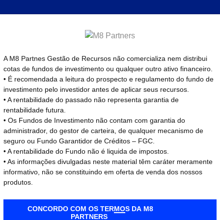
Management
Wealth Management
Portal RI
News
A M8 Partnes Gestão de Recursos não comercializa nem distribui
cotas de fundos de investimento ou qualquer outro ativo financeiro.
• É recomendada a leitura do prospecto e regulamento do fundo de
investimento pelo investidor antes de aplicar seus recursos.
Imprensa
• A rentabilidade do passado não representa garantia de
rentabilidade futura.
Suzano investe a
bricação de bioprodutos desenvolvidos a partir do cultiv
• Os Fundos de Investimento não contam com garantia do
to de até R$ 5 milhões no fundo de investimentos WE Ven
administrador, do gestor de carteira, de qualquer mecanismo de
WE Ventures, fun
seguro ou Fundo Garantidor de Créditos – FGC.
a-se a primeira empresa do setor de papel e celulose a a
• A rentabilidade do Fundo não é liquida de impostos.
startups liderada
eu compromisso com a inovação, a tecnologia e a promo
• As informações divulgadas neste material têm caráter meramente
informativo, não se constituindo em oferta de venda dos nossos
E Ventures faz parte das iniciativas do Women
produtos.
05/09/2022
Microsoft
Atualizado em
4 an
 desenvolvido pela Microsoft Participações em parceri
, em associação com a Bertha Capital, e tem como obje
CONCORDO COM OS TERMOS DA M8
PARTNERS