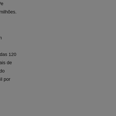
We
milhões.
m
 das 120
ais de
ndo
il por