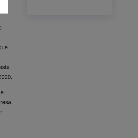
o
que
este
2020.
 e
resa,
r
e