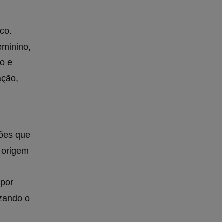
co.
eminino,
o e
ação,
ções que
 origem
 por
izando o