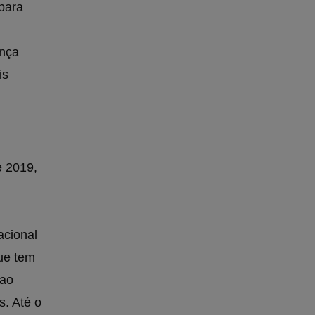
para
ança
is
e 2019,
acional
ue tem
 ao
. Até o